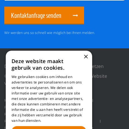
Kontaktanfrage senden
Wir werden uns so schnell wie möglich bei Ihnen melden.
×
Deze website maakt
Datenschutzrichtlinie
Cookies zurücksetzen
gebruik van cookies.
© 2018 WILLEMS BALING EQUIPMENT |
Website
We gebruiken cookies om inhoud en
von Blue Dragon Digital Technology.
advertenties te personaliseren en om ons
verkeer te analyseren. We delen ook
informatie over uw gebruik van onze site
met onze advertentie- en analysepartners,
Maschinen
Produktanwendungen
Über uns
die deze kunnen combineren met andere
Projekte
Service
Zerspanungsmaschine
informatie die u aan hen heeft verstrekt of
Rohstoffe-Fördertechnik
Ballenpressen
die zij hebben verzameld door uw gebruik
van hun diensten.
Roboter Handling
Pallet packaging
Kontakt
Refinerlinie zur Herstellung von Holzfasern
Refiner