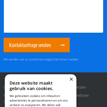
Kontaktanfrage senden
Wir werden uns so schnell wie möglich bei Ihnen melden.
×
Deze website maakt
Datenschutzrichtlinie
Cookies zurücksetzen
gebruik van cookies.
© 2018 WILLEMS BALING EQUIPMENT |
Website
We gebruiken cookies om inhoud en
advertenties te personaliseren en om ons
von Blue Dragon Digital Technology.
verkeer te analyseren. We delen ook