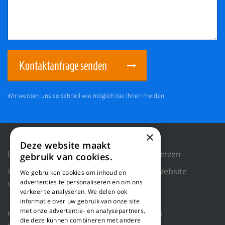
Kontaktanfrage senden
Wir werden uns so schnell wie möglich bei Ihnen melden.
×
Deze website maakt
Datenschutzrichtlinie
Cookies zurücksetzen
gebruik van cookies.
© 2018 WILLEMS BALING EQUIPMENT |
Website
We gebruiken cookies om inhoud en
von Blue Dragon Digital Technology.
advertenties te personaliseren en om ons
verkeer te analyseren. We delen ook
informatie over uw gebruik van onze site
met onze advertentie- en analysepartners,
Maschinen
Produktanwendungen
Über uns
die deze kunnen combineren met andere