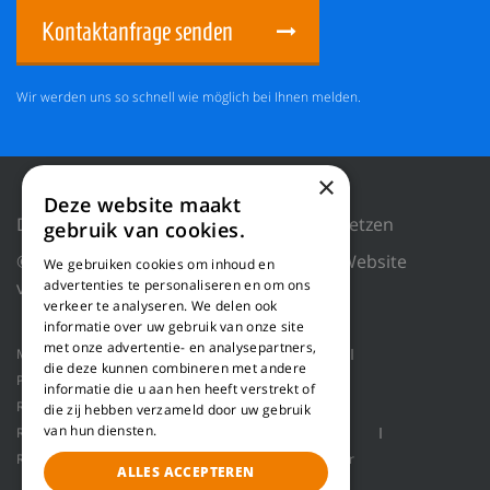
Kontaktanfrage senden
Wir werden uns so schnell wie möglich bei Ihnen melden.
×
Deze website maakt
Datenschutzrichtlinie
Cookies zurücksetzen
gebruik van cookies.
© 2018 WILLEMS BALING EQUIPMENT |
Website
We gebruiken cookies om inhoud en
von Blue Dragon Digital Technology.
advertenties te personaliseren en om ons
verkeer te analyseren. We delen ook
informatie over uw gebruik van onze site
met onze advertentie- en analysepartners,
Maschinen
Produktanwendungen
Über uns
die deze kunnen combineren met andere
Projekte
Service
Zerspanungsmaschine
informatie die u aan hen heeft verstrekt of
Rohstoffe-Fördertechnik
Ballenpressen
die zij hebben verzameld door uw gebruik
van hun diensten.
Roboter Handling
Pallet packaging
Kontakt
Refinerlinie zur Herstellung von Holzfasern
Refiner
ALLES ACCEPTEREN