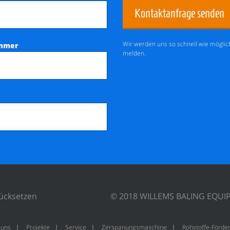
Kontaktanfrage senden
Wir werden uns so schnell wie möglic
mmer
melden.
ücksetzen
© 2018 WILLEMS BALING EQU
 uns
Projekte
Service
Zerspanungsmaschine
Rohstoffe-Förde