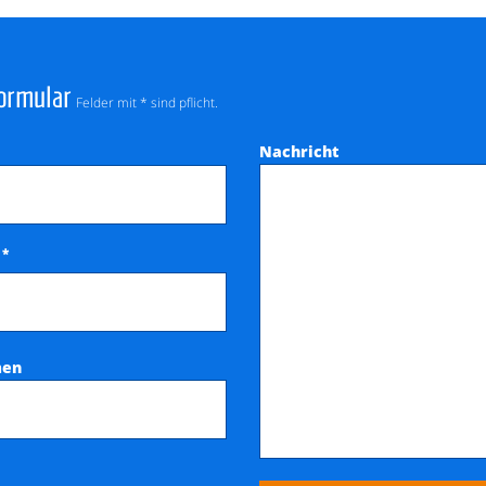
ormular
Felder mit * sind pflicht.
Nachricht
*
e
men