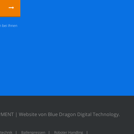
h bei Ihnen
IPMENT |
Website von Blue Dragon Digital Technology.
rtechnik
Ballenpressen
Roboter Handling