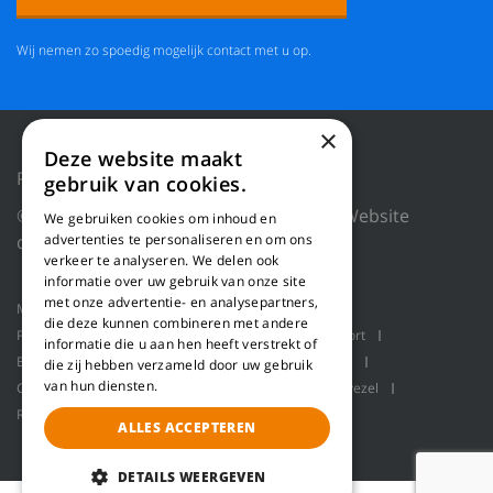
Wij nemen zo spoedig mogelijk contact met u op.
×
Deze website maakt
Privacy Policy
Reset cookies
gebruik van cookies.
© 2026 WILLEMS BALING EQUIPMENT |
Website
We gebruiken cookies om inhoud en
advertenties te personaliseren en om ons
door Blue Dragon Digital Technology.
verkeer te analyseren. We delen ook
informatie over uw gebruik van onze site
met onze advertentie- en analysepartners,
Machines
Product toepassingen
Over ons
die deze kunnen combineren met andere
Projecten
Service
Schaaflijn
Bulk transport
informatie die u aan hen heeft verstrekt of
Balenpersen
Robot handling
Pallet packaging
die zij hebben verzameld door uw gebruik
van hun diensten.
Contact
Refiner lijn voor het produceren van houtvezel
Refiner lijn voor het maken van houtvezel
Refiner
ALLES ACCEPTEREN
DETAILS WEERGEVEN