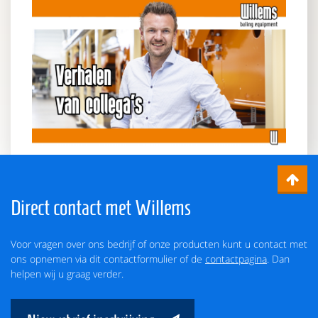
Direct contact met Willems
Voor vragen over ons bedrijf of onze producten kunt u contact met
ons opnemen via dit contactformulier of de
contactpagina
. Dan
helpen wij u graag verder.