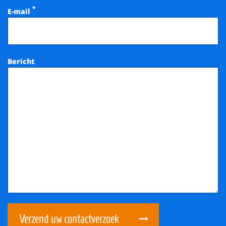
*
E-mail
Bericht
Verzend uw contactverzoek