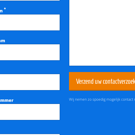
*
am
aam
Verzend uw contactverzoe
Wij nemen zo spoedig mogelijk contact 
ummer