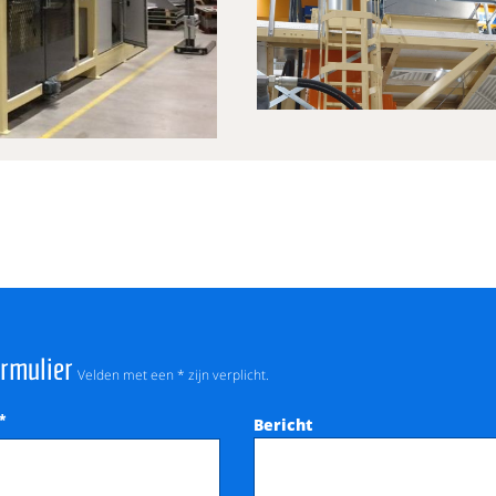
ormulier
Velden met een * zijn verplicht.
*
Bericht