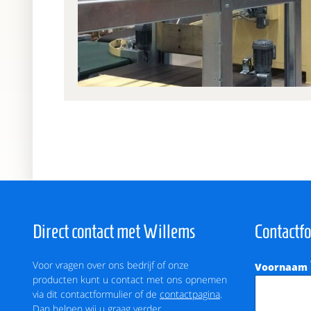
Direct contact met Willems
Contactf
Voor vragen over ons bedrijf of onze
Voornaam
producten kunt u contact met ons opnemen
via dit contactformulier of de
contactpagina
.
Dan helpen wij u graag verder.