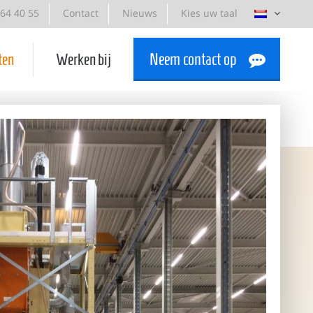
-64 40 55
Contact
Nieuws
Kies uw taal
ten
Werken bij
Neem contact op