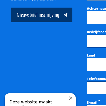
Achterna
Nieuwsbrief inschrijving
Bedrijfsn
Land
Telefoonn
×
Deze website maakt
*
E-mail