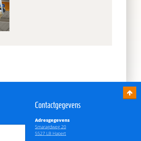
Contactgegevens
Adresgegevens
Smaragdweg 20
5527 LB Hapert