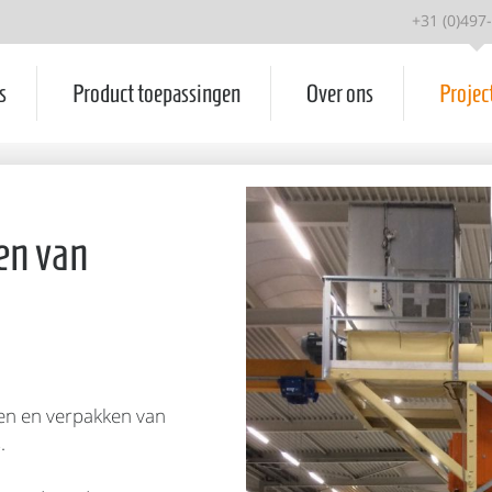
+31 (0)497
s
Product toepassingen
Over ons
Projec
en van
en en verpakken van
.