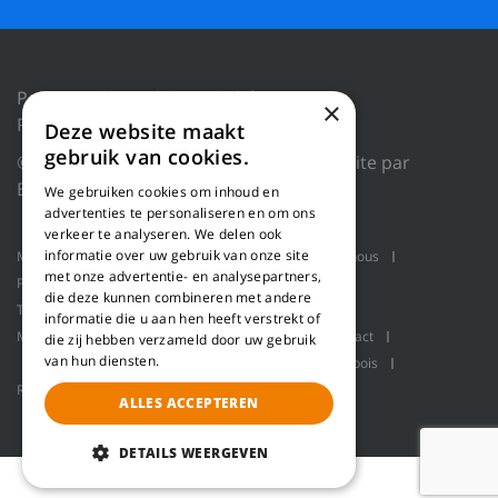
Politique de confidentialité
×
Réinitialiser les cookies
Deze website maakt
gebruik van cookies.
© 2018 WILLEMS BALING EQUIPMENT |
Site par
Blue Dragon Digital Technology.
We gebruiken cookies om inhoud en
advertenties te personaliseren en om ons
verkeer te analyseren. We delen ook
informatie over uw gebruik van onze site
Machines
Applications produit
Qui sommes-nous
met onze advertentie- en analysepartners,
Projets
Service
Ligne de rabotage
die deze kunnen combineren met andere
Transport en vrac
Presses à balles
informatie die u aan hen heeft verstrekt of
Manutention robotisée
Pallet packaging
Contact
die zij hebben verzameld door uw gebruik
van hun diensten.
Ligne de raffinage pour la fabrication de fibre de bois
Refiner
ALLES ACCEPTEREN
DETAILS WEERGEVEN