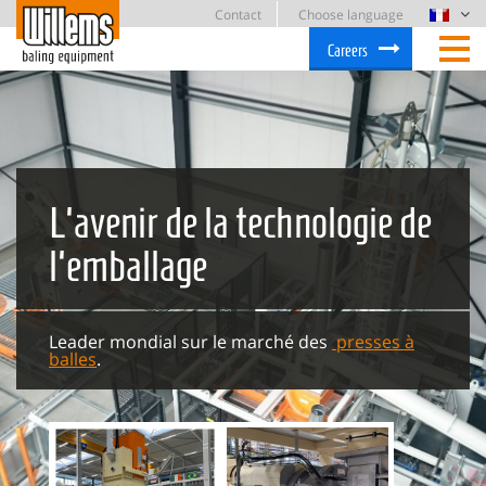
Contact
Choose language
Careers
L'avenir de la technologie de
l'emballage
Leader mondial sur le marché des
presses à
balles
.