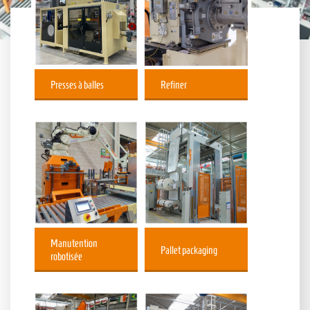
Presses à balles
Refiner
Manutention
Pallet packaging
robotisée