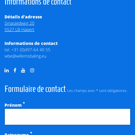
Informations de contact
Détails d'adresse
Smaragdweg 20
5527 LB Hapert
Informations de contact
tel.
+31 (0)497-64 40 55
wbe@willemsbaling.eu
Formulaire de contact
Les champs avec * sont obligatoires.
*
Prénom
*
Patronyme