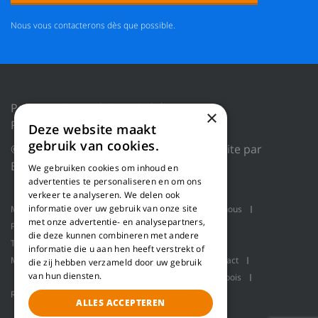
Nous vous contacterons dès que possible.
Politique de confidentialité
×
Réinitialiser les cookies
Deze website maakt
gebruik van cookies.
© 2018 WILLEMS BALING EQUIPMENT |
Site par
Blue Dragon Digital Technology.
We gebruiken cookies om inhoud en
advertenties te personaliseren en om ons
verkeer te analyseren. We delen ook
informatie over uw gebruik van onze site
Machines
Applications produit
Qui sommes-nous
met onze advertentie- en analysepartners,
Projets
Service
Ligne de rabotage
die deze kunnen combineren met andere
Transport en vrac
Presses à balles
informatie die u aan hen heeft verstrekt of
Manutention robotisée
Pallet packaging
Contact
die zij hebben verzameld door uw gebruik
van hun diensten.
Ligne de raffinage pour la fabrication de fibre de bois
Refiner
ALLES ACCEPTEREN