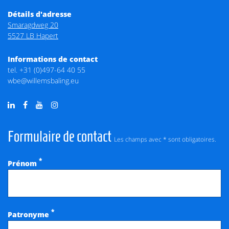
Détails d'adresse
Smaragdweg 20
5527 LB Hapert
Informations de contact
tel.
+31 (0)497-64 40 55
wbe@willemsbaling.eu
Formulaire de contact
Les champs avec * sont obligatoires.
*
Prénom
*
Patronyme