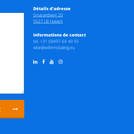
Détails d'adresse
Smaragdweg 20
5527 LB Hapert
Informations de contact
tel.
+31 (0)497-64 40 55
wbe@willemsbaling.eu
t