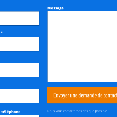
Message
*
e
Envoyer une demande de contac
Nous vous contacterons dès que possible.
 téléphone