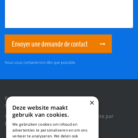
Envoyer une demande de contact
Nous vous contacterons dès que possible.
Politique de confidentialité
×
Réinitialiser les cookies
Deze website maakt
gebruik van cookies.
© 2018 WILLEMS BALING EQUIPMENT |
Site par
Blue Dragon Digital Technology.
We gebruiken cookies om inhoud en
advertenties te personaliseren en om ons
verkeer te analyseren. We delen ook