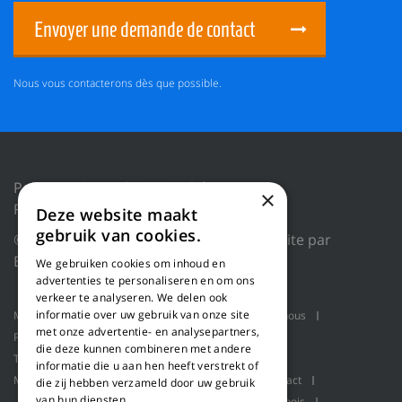
Envoyer une demande de contact
Nous vous contacterons dès que possible.
Politique de confidentialité
×
Réinitialiser les cookies
Deze website maakt
gebruik van cookies.
© 2018 WILLEMS BALING EQUIPMENT |
Site par
Blue Dragon Digital Technology.
We gebruiken cookies om inhoud en
advertenties te personaliseren en om ons
verkeer te analyseren. We delen ook
informatie over uw gebruik van onze site
Machines
Applications produit
Qui sommes-nous
met onze advertentie- en analysepartners,
Projets
Service
Ligne de rabotage
die deze kunnen combineren met andere
Transport en vrac
Presses à balles
informatie die u aan hen heeft verstrekt of
Manutention robotisée
Pallet packaging
Contact
die zij hebben verzameld door uw gebruik
van hun diensten.
Ligne de raffinage pour la fabrication de fibre de bois