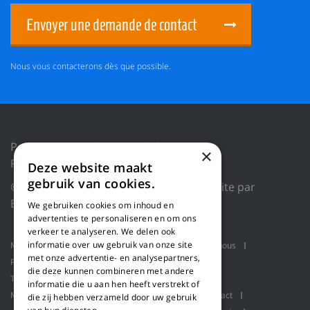
Envoyer une demande de contact
Nous vous contacterons dès que possible.
Politique de confidentialité
×
Réinitialiser les cookies
Deze website maakt
gebruik van cookies.
© 2018 WILLEMS BALING EQUIPMENT |
Site par
Blue Dragon Digital Technology.
We gebruiken cookies om inhoud en
advertenties te personaliseren en om ons
verkeer te analyseren. We delen ook
informatie over uw gebruik van onze site
Machines
Applications produit
Qui sommes-nous
met onze advertentie- en analysepartners,
Projets
Service
Ligne de rabotage
die deze kunnen combineren met andere
Transport en vrac
Presses à balles
informatie die u aan hen heeft verstrekt of
Manutention robotisée
Pallet packaging
Contact
die zij hebben verzameld door uw gebruik