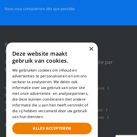
Nous vous contacterons dès que possible.
Politique de confidentialité
×
Réinitialiser les cookies
Deze website maakt
gebruik van cookies.
© 2018 WILLEMS BALING EQUIPMENT |
Site par
Blue Dragon Digital Technology.
We gebruiken cookies om inhoud en
advertenties te personaliseren en om ons
verkeer te analyseren. We delen ook
informatie over uw gebruik van onze site
Machines
Applications produit
Qui sommes-nous
met onze advertentie- en analysepartners,
Projets
Service
Ligne de rabotage
die deze kunnen combineren met andere
Transport en vrac
Presses à balles
informatie die u aan hen heeft verstrekt of
Manutention robotisée
Pallet packaging
Contact
die zij hebben verzameld door uw gebruik
van hun diensten.
Ligne de raffinage pour la fabrication de fibre de bois
Refiner
ALLES ACCEPTEREN