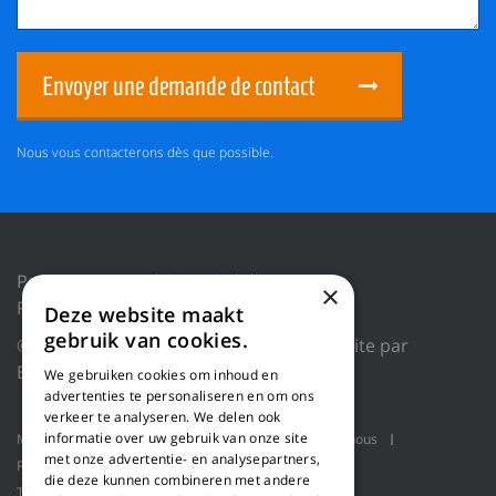
Envoyer une demande de contact
Nous vous contacterons dès que possible.
Politique de confidentialité
×
Réinitialiser les cookies
Deze website maakt
gebruik van cookies.
© 2018 WILLEMS BALING EQUIPMENT |
Site par
Blue Dragon Digital Technology.
We gebruiken cookies om inhoud en
advertenties te personaliseren en om ons
verkeer te analyseren. We delen ook
informatie over uw gebruik van onze site
Machines
Applications produit
Qui sommes-nous
met onze advertentie- en analysepartners,
Projets
Service
Ligne de rabotage
die deze kunnen combineren met andere
Transport en vrac
Presses à balles