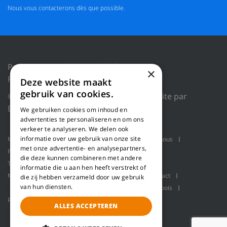
Nous vous contacterons dès que possible.
Politique de confidentialité
×
Réinitialiser les cookies
Deze website maakt
gebruik van cookies.
© 2018 WILLEMS BALING EQUIPMENT |
Site par
Blue Dragon Digital Technology.
We gebruiken cookies om inhoud en
advertenties te personaliseren en om ons
verkeer te analyseren. We delen ook
informatie over uw gebruik van onze site
Machines
Applications produit
Qui sommes-nous
met onze advertentie- en analysepartners,
Projets
Service
Ligne de rabotage
die deze kunnen combineren met andere
Transport en vrac
Presses à balles
informatie die u aan hen heeft verstrekt of
Manutention robotisée
Pallet packaging
Contact
die zij hebben verzameld door uw gebruik
van hun diensten.
Ligne de raffinage pour la fabrication de fibre de bois
Refiner
ALLES ACCEPTEREN