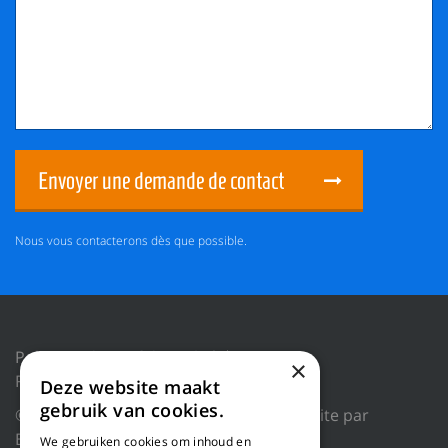
Envoyer une demande de contact
Nous vous contacterons dès que possible.
Politique de confidentialité
×
Réinitialiser les cookies
Deze website maakt
gebruik van cookies.
© 2018 WILLEMS BALING EQUIPMENT |
Site par
Blue Dragon Digital Technology.
We gebruiken cookies om inhoud en