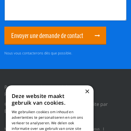
Envoyer une demande de contact
Nous vous contacterons dès que possible.
Politique de confidentialité
×
Réinitialiser les cookies
Deze website maakt
gebruik van cookies.
© 2018 WILLEMS BALING EQUIPMENT |
Site par
Blue Dragon Digital Technology.
We gebruiken cookies om inhoud en
advertenties te personaliseren en om ons
verkeer te analyseren. We delen ook
informatie over uw gebruik van onze site
Machines
Applications produit
Qui sommes-nous