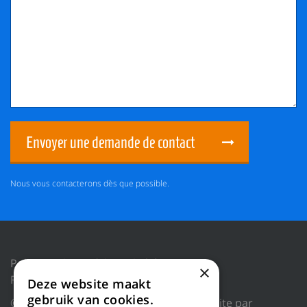
Envoyer une demande de contact
Nous vous contacterons dès que possible.
Politique de confidentialité
×
Réinitialiser les cookies
Deze website maakt
gebruik van cookies.
© 2018 WILLEMS BALING EQUIPMENT |
Site par