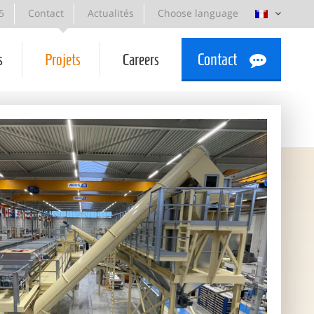
5
Contact
Actualités
Choose language
s
Projets
Careers
Contact