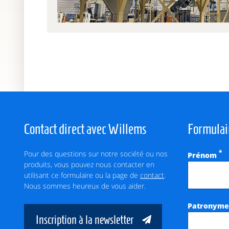
Contact direct avec Willems
Formulai
Pour des questions sur notre société ou nos
*
Prénom
produits, vous pouvez nous contacter en
utilisant ce formulaire ou la page de
contact
.
Nous sommes heureux de vous aider.
Patronym
Inscription à la newsletter