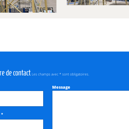
re de contact
Les champs avec * sont obligatoires.
Message
*
e