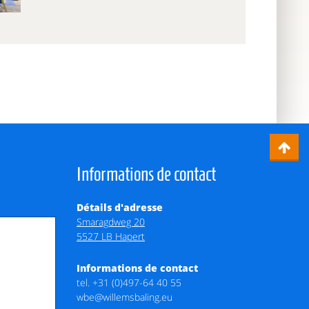
Informations de contact
Détails d'adresse
Smaragdweg 20
5527 LB Hapert
Informations de contact
tel.
+31 (0)497-64 40 55
wbe@willemsbaling.eu