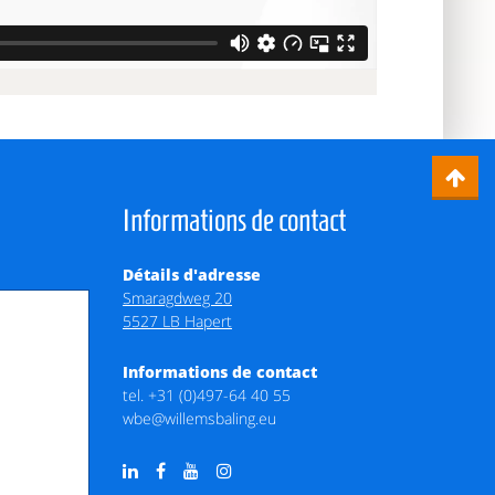
Informations de contact
Détails d'adresse
Smaragdweg 20
5527 LB Hapert
Informations de contact
tel.
+31 (0)497-64 40 55
wbe@willemsbaling.eu