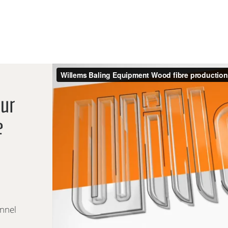
our
e
onnel