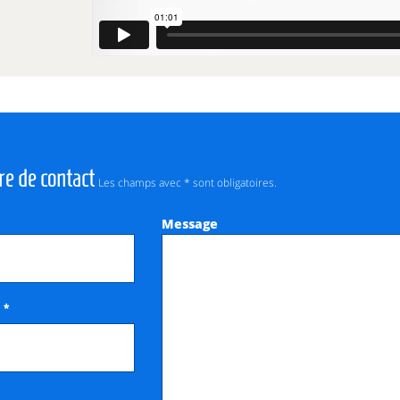
re de contact
Les champs avec * sont obligatoires.
Message
*
e