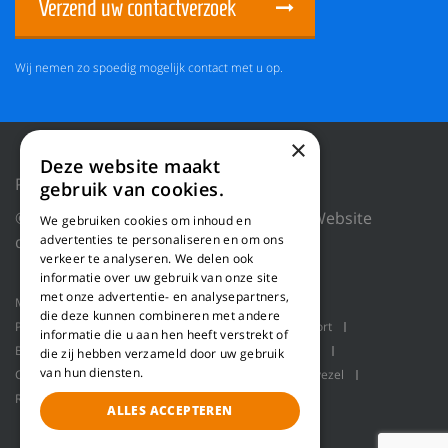
Verzend uw contactverzoek
Wij nemen zo spoedig mogelijk contact met u op.
×
Deze website maakt
Privacy Policy
Reset cookies
gebruik van cookies.
© 2026 WILLEMS BALING EQUIPMENT |
Website
We gebruiken cookies om inhoud en
door Blue Dragon Digital Technology.
advertenties te personaliseren en om ons
verkeer te analyseren. We delen ook
informatie over uw gebruik van onze site
met onze advertentie- en analysepartners,
Machines
Product toepassingen
Over ons
die deze kunnen combineren met andere
Projecten
Service
Schaaflijn
Bulk transport
informatie die u aan hen heeft verstrekt of
Balenpersen
Robot handling
Pallet packaging
die zij hebben verzameld door uw gebruik
van hun diensten.
Contact
Refiner lijn voor het produceren van houtvezel
Refiner lijn voor het maken van houtvezel
Refiner
ALLES ACCEPTEREN