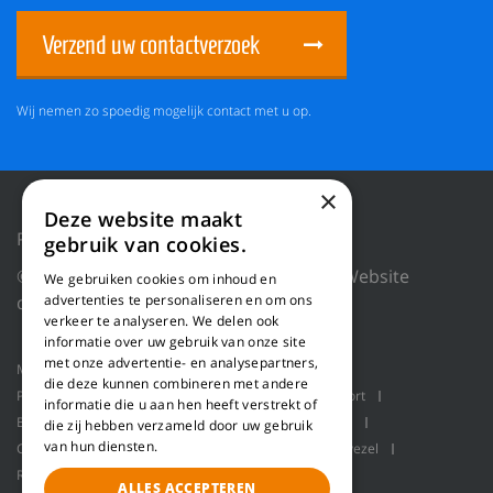
Verzend uw contactverzoek
Wij nemen zo spoedig mogelijk contact met u op.
×
Deze website maakt
Privacy Policy
Reset cookies
gebruik van cookies.
© 2026 WILLEMS BALING EQUIPMENT |
Website
We gebruiken cookies om inhoud en
door Blue Dragon Digital Technology.
advertenties te personaliseren en om ons
verkeer te analyseren. We delen ook
informatie over uw gebruik van onze site
met onze advertentie- en analysepartners,
Machines
Product toepassingen
Over ons
die deze kunnen combineren met andere
Projecten
Service
Schaaflijn
Bulk transport
informatie die u aan hen heeft verstrekt of
Balenpersen
Robot handling
Pallet packaging
die zij hebben verzameld door uw gebruik
van hun diensten.
Contact
Refiner lijn voor het produceren van houtvezel
Refiner lijn voor het maken van houtvezel
Refiner
ALLES ACCEPTEREN