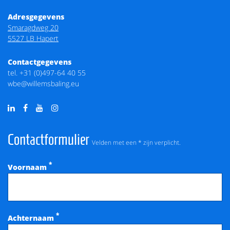
Adresgegevens
Smaragdweg 20
5527 LB Hapert
Contactgegevens
tel.
+31 (0)497-64 40 55
wbe@willemsbaling.eu
Contactformulier
Velden met een * zijn verplicht.
*
Voornaam
*
Achternaam