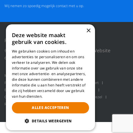
Wij nemen zo spoedig mogelijk contact met u op.
×
Deze website maakt
Privacy Policy
Reset cookies
gebruik van cookies.
© 2026 WILLEMS BALING EQUIPMENT |
Website
We gebruiken cookies om inhoud en
advertenties te personaliseren en om ons
door Blue Dragon Digital Technology.
verkeer te analyseren. We delen ook
informatie over uw gebruik van onze site
met onze advertentie- en analysepartners,
Machines
Product toepassingen
Over ons
die deze kunnen combineren met andere
Projecten
Service
Schaaflijn
Bulk transport
informatie die u aan hen heeft verstrekt of
Balenpersen
Robot handling
Pallet packaging
die zij hebben verzameld door uw gebruik
van hun diensten.
Contact
Refiner lijn voor het produceren van houtvezel
Refiner lijn voor het maken van houtvezel
Refiner
ALLES ACCEPTEREN
DETAILS WEERGEVEN