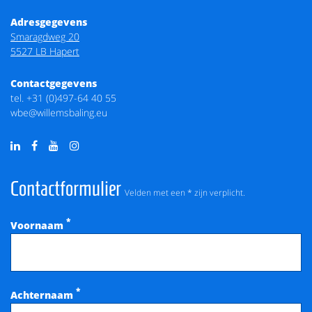
Adresgegevens
Smaragdweg 20
5527 LB Hapert
Contactgegevens
tel.
+31 (0)497-64 40 55
wbe@willemsbaling.eu
Contactformulier
Velden met een * zijn verplicht.
*
Voornaam
*
Achternaam