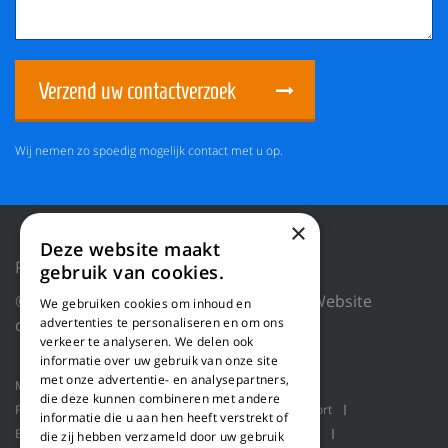
Verzend uw contactverzoek
Wij nemen zo spoedig mogelijk contact met u op.
×
Deze website maakt
Privacy Policy
Reset cookies
gebruik van cookies.
© 2026 WILLEMS BALING EQUIPMENT |
Website
We gebruiken cookies om inhoud en
door Blue Dragon Digital Technology.
advertenties te personaliseren en om ons
verkeer te analyseren. We delen ook
informatie over uw gebruik van onze site
met onze advertentie- en analysepartners,
Machines
Product toepassingen
Over ons
die deze kunnen combineren met andere
Projecten
Service
Schaaflijn
Bulk transport
informatie die u aan hen heeft verstrekt of
Balenpersen
Robot handling
Pallet packaging
die zij hebben verzameld door uw gebruik