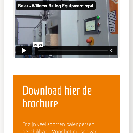
Download hier de
brochure
Er zijn veel soorten balenpersen
beschikbaar. Voor het persen van