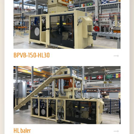
BPVB-150-HL30
HL baler