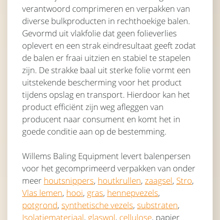
verantwoord comprimeren en verpakken van
diverse bulkproducten in rechthoekige balen.
Gevormd uit vlakfolie dat geen folieverlies
oplevert en een strak eindresultaat geeft zodat
de balen er fraai uitzien en stabiel te stapelen
zijn. De strakke baal uit sterke folie vormt een
uitstekende bescherming voor het product
tijdens opslag en transport. Hierdoor kan het
product efficiënt zijn weg afleggen van
producent naar consument en komt het in
goede conditie aan op de bestemming.
Willems Baling Equipment levert balenpersen
voor het gecomprimeerd verpakken van onder
meer
houtsnippers
,
houtkrullen
,
zaagsel
,
Stro
,
Vlas lemen
,
hooi
,
gras
,
hennepvezels
,
potgrond
,
synthetische vezels
,
substraten
,
Isolatiemateriaal
,
glaswol
,
cellulose
, papier