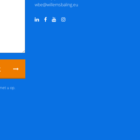
wbe@willemsbaling.eu
k
met u op.