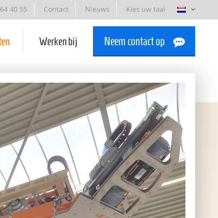
-64 40 55
Contact
Nieuws
Kies uw taal
ten
Werken bij
Neem contact op