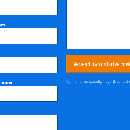
aam
Verzend uw contactverzoe
Wij nemen zo spoedig mogelijk contact 
ummer