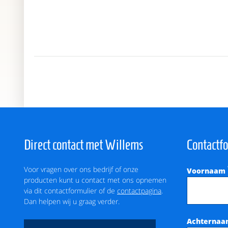
Direct contact met Willems
Contactf
Voor vragen over ons bedrijf of onze
Voornaam
producten kunt u contact met ons opnemen
via dit contactformulier of de
contactpagina
.
Dan helpen wij u graag verder.
Achterna