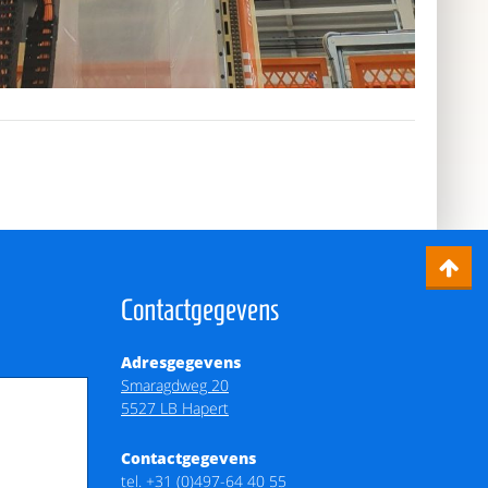
Contactgegevens
Adresgegevens
Smaragdweg 20
5527 LB Hapert
Contactgegevens
tel.
+31 (0)497-64 40 55