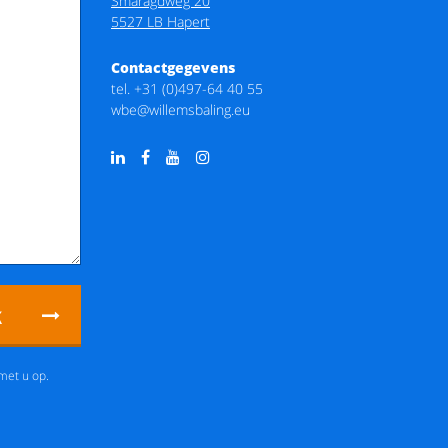
Smaragdweg 20
5527 LB Hapert
Contactgegevens
tel.
+31 (0)497-64 40 55
wbe@willemsbaling.eu
k
met u op.