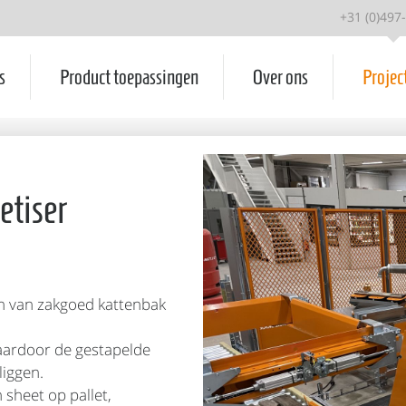
+31 (0)497
s
Product toepassingen
Over ons
Projec
etiser
en van zakgoed kattenbak
aardoor de gestapelde
liggen.
 sheet op pallet,