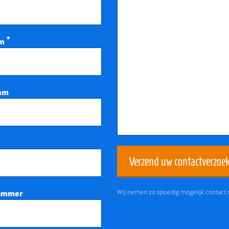
*
am
aam
Verzend uw contactverzoe
Wij nemen zo spoedig mogelijk contact 
ummer