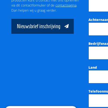
producten kunt u contact met ons opnemen
via dit contactformulier of de
contactpagina
.
Dan helpen wij u graag verder.
Achterna
Nieuwsbrief inschrijving
Bedrijfsn
Land
Telefoonn