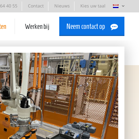
-64 40 55
Contact
Nieuws
Kies uw taal
ten
Werken bij
Neem contact op