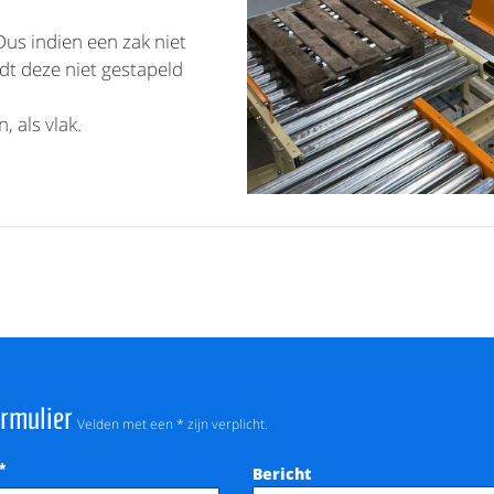
Dus indien een zak niet
rdt deze niet gestapeld
 als vlak.
ormulier
Velden met een * zijn verplicht.
*
Bericht