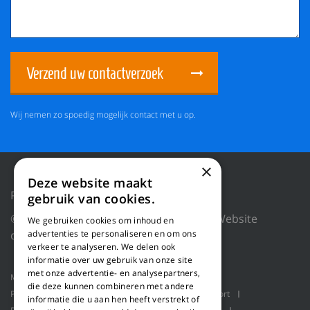
Verzend uw contactverzoek
Wij nemen zo spoedig mogelijk contact met u op.
×
Deze website maakt
Privacy Policy
Reset cookies
gebruik van cookies.
© 2026 WILLEMS BALING EQUIPMENT |
Website
We gebruiken cookies om inhoud en
door Blue Dragon Digital Technology.
advertenties te personaliseren en om ons
verkeer te analyseren. We delen ook
informatie over uw gebruik van onze site
met onze advertentie- en analysepartners,
Machines
Product toepassingen
Over ons
die deze kunnen combineren met andere
Projecten
Service
Schaaflijn
Bulk transport
informatie die u aan hen heeft verstrekt of