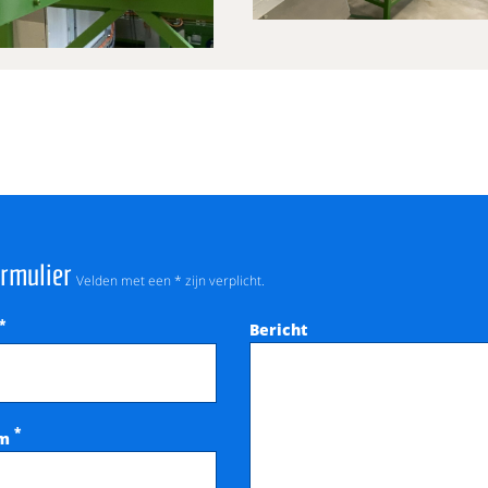
ormulier
Velden met een * zijn verplicht.
*
Bericht
*
am