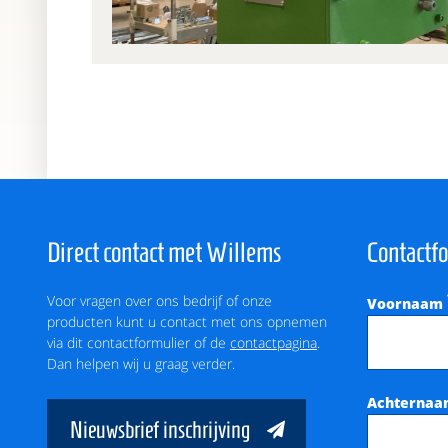
Direct contact met Willems
Contactf
Voor vragen over ons bedrijf of onze
Voornaam
producten kunt u contact met ons opnemen
via dit contactformulier of de
contactpagina
.
Dan helpen wij u graag verder.
Achterna
Nieuwsbrief inschrijving