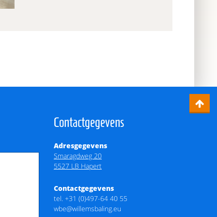
Contactgegevens
Adresgegevens
Smaragdweg 20
5527 LB Hapert
Contactgegevens
tel.
+31 (0)497-64 40 55
wbe@willemsbaling.eu