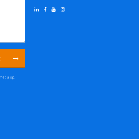
k
met u op.