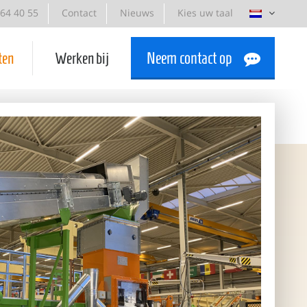
-64 40 55
Contact
Nieuws
Kies uw taal
ten
Werken bij
Neem contact op