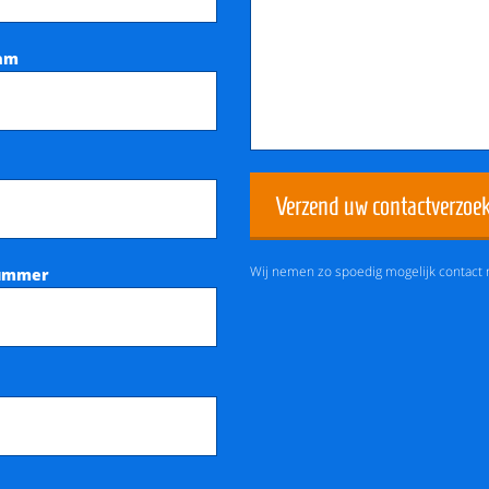
aam
Verzend uw contactverzoe
Wij nemen zo spoedig mogelijk contact 
ummer