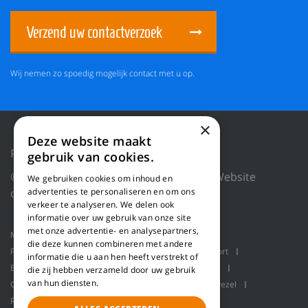
Verzend uw contactverzoek
Wij nemen zo spoedig mogelijk contact met u op.
×
Deze website maakt
Privacy Policy
Reset cookies
gebruik van cookies.
© 2026 WILLEMS BALING EQUIPMENT |
Website
We gebruiken cookies om inhoud en
door Blue Dragon Digital Technology.
advertenties te personaliseren en om ons
verkeer te analyseren. We delen ook
informatie over uw gebruik van onze site
met onze advertentie- en analysepartners,
Machines
Product toepassingen
Over ons
die deze kunnen combineren met andere
Projecten
Service
Schaaflijn
Bulk transport
informatie die u aan hen heeft verstrekt of
Balenpersen
Robot handling
Pallet packaging
die zij hebben verzameld door uw gebruik
van hun diensten.
Contact
Refiner lijn voor het produceren van houtvezel
Refiner lijn voor het maken van houtvezel
Refiner