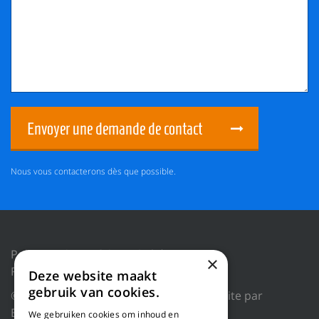
Envoyer une demande de contact
Nous vous contacterons dès que possible.
Politique de confidentialité
×
Réinitialiser les cookies
Deze website maakt
gebruik van cookies.
© 2018 WILLEMS BALING EQUIPMENT |
Site par
Blue Dragon Digital Technology.
We gebruiken cookies om inhoud en