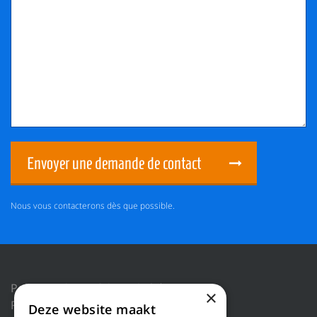
Envoyer une demande de contact
Nous vous contacterons dès que possible.
Politique de confidentialité
×
Réinitialiser les cookies
Deze website maakt