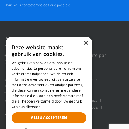
Nous vous contacterons dès que possible.
Politique de confidentialité
×
Réinitialiser les cookies
Deze website maakt
gebruik van cookies.
© 2018 WILLEMS BALING EQUIPMENT |
Site par
Blue Dragon Digital Technology.
We gebruiken cookies om inhoud en
advertenties te personaliseren en om ons
verkeer te analyseren. We delen ook
informatie over uw gebruik van onze site
Machines
Applications produit
Qui sommes-nous
met onze advertentie- en analysepartners,
Projets
Service
Ligne de rabotage
die deze kunnen combineren met andere
Transport en vrac
Presses à balles
informatie die u aan hen heeft verstrekt of
Manutention robotisée
Pallet packaging
Contact
die zij hebben verzameld door uw gebruik
van hun diensten.
Ligne de raffinage pour la fabrication de fibre de bois
Refiner
ALLES ACCEPTEREN