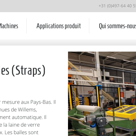
+31 (0)497-64 40 5
achines
Applications produit
Qui sommes-nou
es (Straps)
r mesure aux Pays-Bas. Il
nues de Willems,
ment automatique. Il
e la laine de verre
. Les balles sont