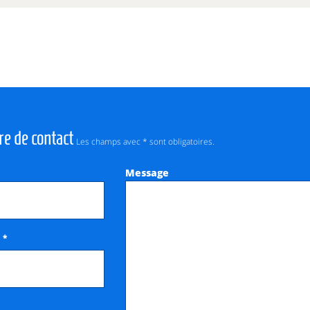
re de contact
Les champs avec * sont obligatoires.
Message
*
e