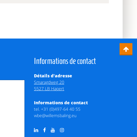
Informations de contact
Détails d'adresse
Smaragdweg 20
5527 LB Hapert
Informations de contact
tel.
+31 (0)497-64 40 55
wbe@willemsbaling.eu