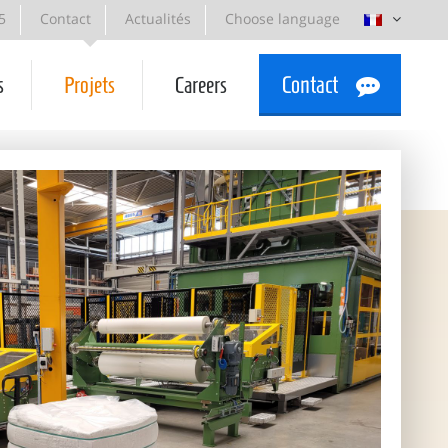
5
Contact
Actualités
Choose language
s
Projets
Careers
Contact